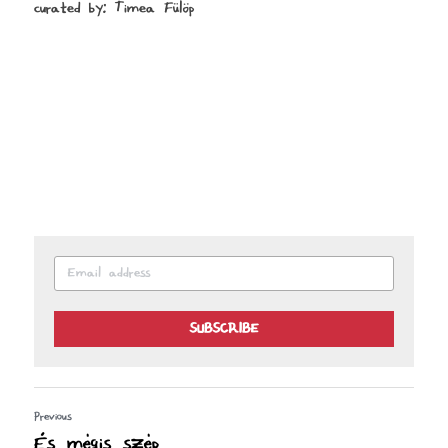
curated by: Timea Fülöp
SUBSCRIBE
Previous
És mégis szép